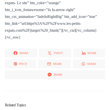
expats- Le site” btn_color=”orange”
btn_i_icon_fontawesome=”fa fa-arrow-right”
btn_css_animation=”fadeInRightBig” btn_add_icon=”true”
btn_link=”url:https%3A%2F%2Fwww.les-petits-
expats.com%2F||target:%20_blank|”][/vc_cta][/vc_column]
[/vc_row]
SHARE
TWEET
SHARE
PIN IT
SHARE
SHARE
SHARE
Related Topics