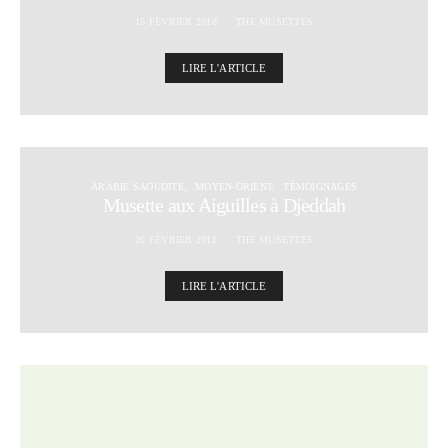
15 FÉVRIER 2018
THE MUSETTES
LIRE L'ARTICLE
ARABIE SAOUDITE
MOYEN-ORIENT
TÉMOIGNAGES
Musette aux Aiguilles à Djeddah
20 FÉVRIER 2018
THE MUSETTES
LIRE L'ARTICLE