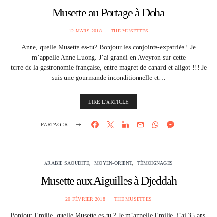
Musette au Portage à Doha
12 MARS 2018
THE MUSETTES
Anne, quelle Musette es-tu? Bonjour les conjoints-expatriés ! Je
m’appelle Anne Luong. J’ai grandi en Aveyron sur cette
terre de la gastronomie française, entre magret de canard et aligot !!! Je
suis une gourmande inconditionnelle et…
LIRE L'ARTICLE
PARTAGER
ARABIE SAOUDITE
MOYEN-ORIENT
TÉMOIGNAGES
Musette aux Aiguilles à Djeddah
20 FÉVRIER 2018
THE MUSETTES
Bonjour Emilie, quelle Musette es-tu ? Je m’appelle Emilie, j’ai 35 ans,