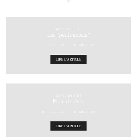
NON CLASSIFIÉ(E)
Les “petits expats”
19 FÉVRIER 2018
THE MUSETTES
LIRE L'ARTICLE
NON CLASSIFIÉ(E)
Pluie de rêves
21 FÉVRIER 2018
THE MUSETTES
LIRE L'ARTICLE