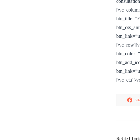
consultati
[/vc_colum
btn_title=
btn_cs
btn_link=”
[/vc_row]
btn_color=
btn_add_ic
btn_link=”
[/vc_cta][/
SH
Related Topi