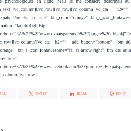
ons psychologiques en ligne. Mais je me consacre désormais au 
n_text][/vc_column][/vc_row][vc_row][vc_column][vc_cta h2=”
”Expats Parents -Le site” btn_color=”orange” btn_i_icon_fontawes
s_animation=”fadeInRightBig” btn_ad
url:https%3A%2F%2Fwww.expatsparents.fr%2F||target:%20_blank|”][/
[vc_row][vc_column][vc_cta h2=”” add_button=”bottom” btn_ti
”orange” btn_i_icon_fontawesome=”fa fa-arrow-right” btn_css_ani
on=”true”
url:https%3A%2F%2Fwww.facebook.com%2Fgroups%2Fexpatsparents%
vc_column][/vc_row]
ARE
TWEET
SHARE
PIN IT
cs