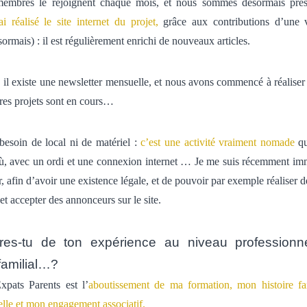
embres le rejoignent chaque mois, et nous sommes désormais pr
’ai réalisé le site internet du projet,
grâce aux contributions d’une 
sormais) : il est régulièrement enrichi de nouveaux articles.
 il
existe une newsletter mensuelle, et nous avons commencé à réaliser de
res projets sont en cours…
 besoin de local ni de matériel :
c’est une activité vraiment nomade
qu
ù, avec un ordi et une connexion internet … Je me suis récemment im
, afin d’avoir une existence légale, et de pouvoir par exemple réaliser d
 et accepter des annonceurs sur le site.
res-tu de ton expérience au niveau professionne
familial…?
xpats Parents est l’
aboutissement de ma formation, mon histoire f
elle et mon engagement associatif.