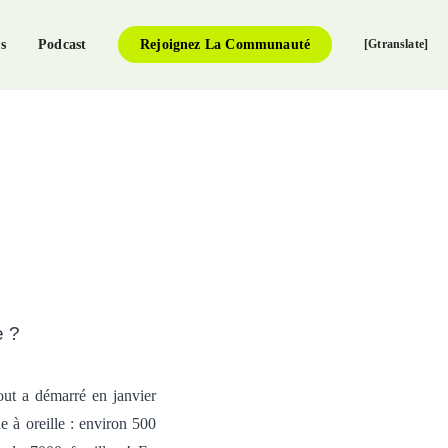
s
Podcast
Rejoignez La Communauté
[gtranslate]
e ?
out a démarré en
janvier
e à oreille :
environ 500