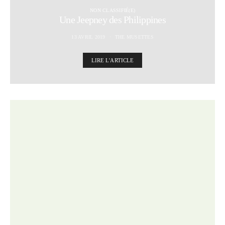
NON CLASSIFIÉ(E)
Une Jeepney des Philippines
13 AVRIL 2019
THE MUSETTES
LIRE L'ARTICLE