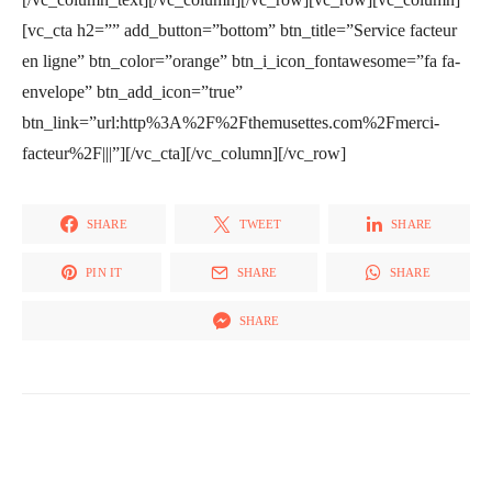
[vc_cta h2=”” add_button=”bottom” btn_title=”Service facteur
en ligne” btn_color=”orange” btn_i_icon_fontawesome=”fa fa-
envelope” btn_add_icon=”true”
btn_link=”url:http%3A%2F%2Fthemusettes.com%2Fmerci-
facteur%2F|||”][/vc_cta][/vc_column][/vc_row]
SHARE
TWEET
SHARE
PIN IT
SHARE
SHARE
SHARE