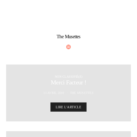
The Musettes
NON CLASSIFIÉ(E)
Merci Facteur !
11 AVRIL 2019
THE MUSETTES
LIRE L'ARTICLE