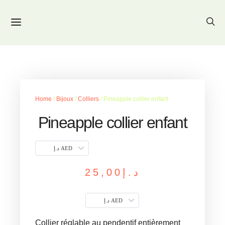
Home
/
Bijoux
/
Colliers
/ Pineapple collier enfant
Pineapple collier enfant
د.إ AED
25,00
د.إ
د.إ AED
Collier réglable au pendentif entièrement