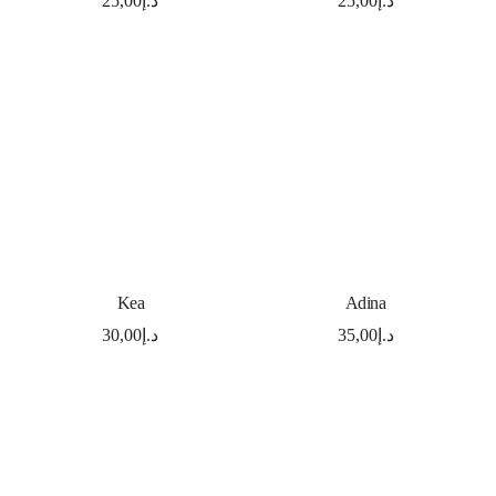
25,00
د.إ
25,00
د.إ
SELECT OPTIONS
SELECT OPTIONS
Kea
Adina
30,00
د.إ
35,00
د.إ