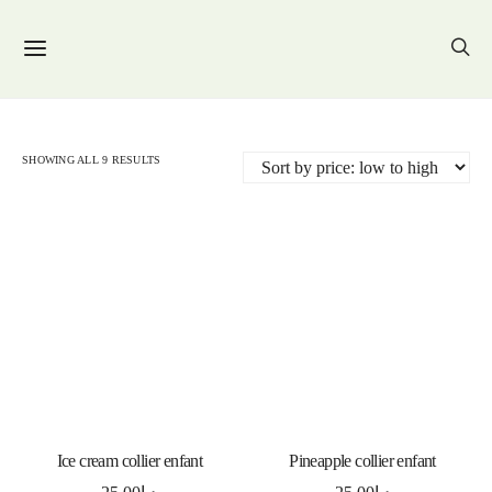
SHOWING ALL 9 RESULTS
ADD TO CART
ADD TO CART
Ice cream collier enfant
Pineapple collier enfant