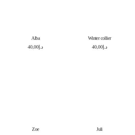
SELECT OPTIONS
ADD TO CART
Alba
Winter collier
40,00
د.إ
40,00
د.إ
ADD TO CART
ADD TO CART
Zoe
Juli