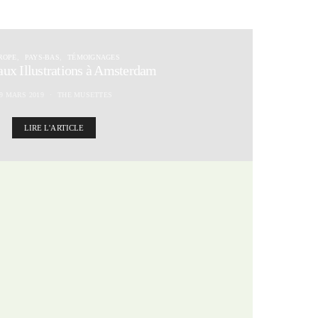
ROPE
PAYS-BAS
TÉMOIGNAGES
aux Illustrations à Amsterdam
9 MARS 2019
THE MUSETTES
LIRE L'ARTICLE