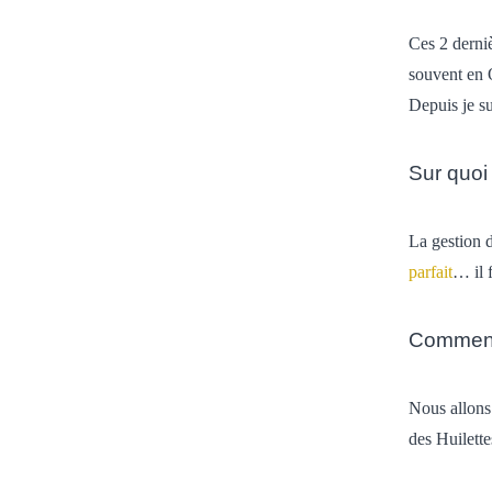
Ces 2 derniè
souvent en 
Depuis je su
Sur quoi
La gestion 
parfait
… il f
Comment 
Nous allons 
des Huilette