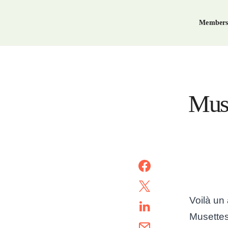
Members
Muse
Voilà un
Musette