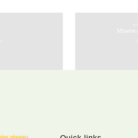
EU
Musette 
S
2
Quick links
ier réseau