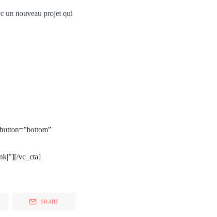
vec un nouveau projet qui
_button=”bottom”
|”][/vc_cta]
SHARE