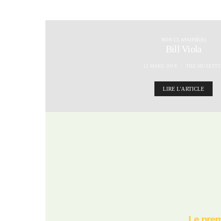
NON CLASSIFIÉ(E)
Bill Viola
12 MARS 2019
THE MUSETTE
LIRE L'ARTICLE
Le prem