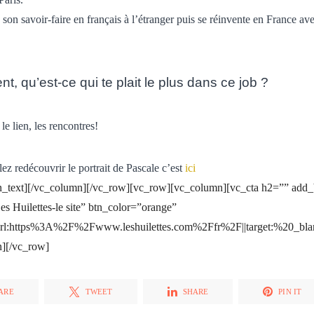
 son savoir-faire en français à l’étranger puis se réinvente en France a
t, qu’est-ce qui te plait le plus dans ce job ?
le lien, les rencontres!
ez redécouvrir le portrait de Pascale c’est
ici
n_text][/vc_column][/vc_row][vc_row][vc_column][vc_cta h2=”” add
es Huilettes-le site” btn_color=”orange”
url:https%3A%2F%2Fwww.leshuilettes.com%2Ffr%2F||target:%20_blank
n][/vc_row]
ARE
TWEET
SHARE
PIN IT