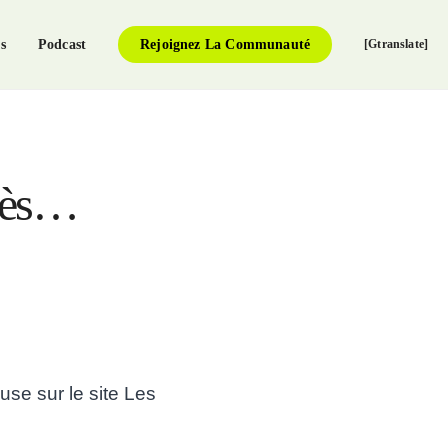
s
Podcast
Rejoignez La Communauté
[gtranslate]
près…
use sur le site Les