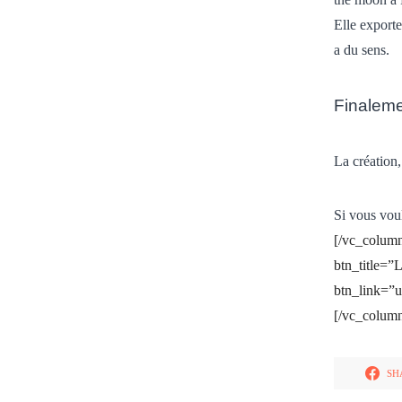
Elle exporte
a du sens.
Finalemen
La création, 
Si vous voul
[/vc_colum
btn_title=”L
btn_link=”
[/vc_colum
SH