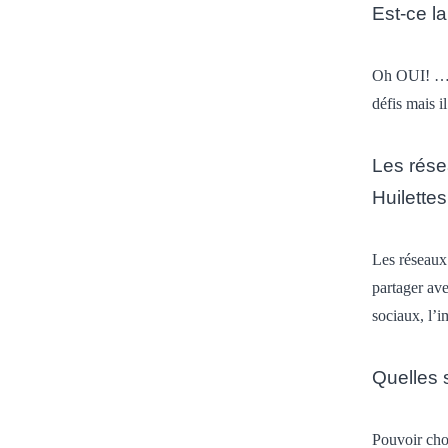
Est-ce la
Oh OUI!
… 
défis mais i
Les rés
Huilettes
Les réseaux
partager av
sociaux, l’i
Quelles s
Pouvoir choi