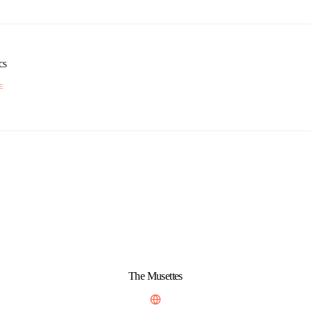
cs
E
The Musettes