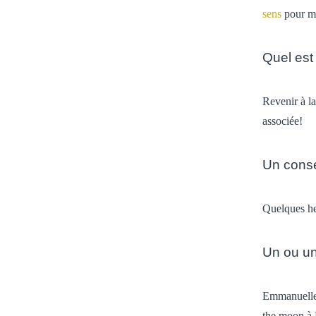
sens
pour mo
Quel est
Revenir à la
associée!
Un conse
Quelques he
Un ou un
Emmanuelle 
the moon à 