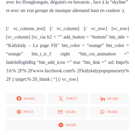
avec les Hongkongais, déguisés en bavarois , face à la “skyline”
et avec un vrai groupe de musique allemand haut en couleur :).
[/ vc_column_text] [/ vc_column] [/ vc_row] [vc_row]
[vc_column] [vc_cta h2 = “” add_button = “bottom” btn_title =
“Kidykidy – La page FB” btn_color = “orange” btn_color =
“orange” btn_i_ic_f -right “btn_css_animation =”
fadeInRightBig “btn_add_icon =” true “btn_link =” url: https%
3A% 2F% 2Fwww.facebook.com% 2Fkidykidypopupnursery%
2F || target:% 20_blank | “] [/ vc_row]
SHARE
TWEET
SHARE
PIN IT
SHARE
SHARE
SHARE