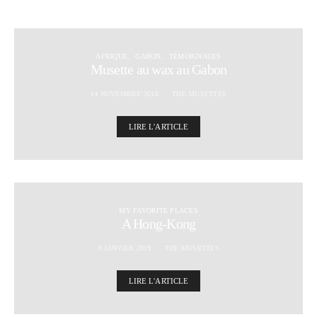
AFRIQUE
GABON
TÉMOIGNAGES
Musette au wax au Gabon
14 NOVEMBRE 2018
THE MUSETTES
LIRE L'ARTICLE
MY FAVORITE PLACES
A Hong-Kong
8 JANVIER 2019
THE MUSETTES
LIRE L'ARTICLE