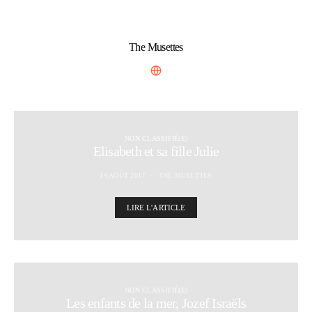
The Musettes
NON CLASSIFIÉ(E)
Elisabeth et sa fille Julie
14 AOÛT 2017
THE MUSETTES
LIRE L'ARTICLE
NON CLASSIFIÉ(E)
Les enfants de la mer, Jozef Israëls