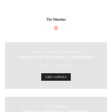
The Musettes
EUROPE
PAYS-BAS
TÉMOIGNAGES
Musette à la “Relocation” à Amsterdam
22 JUIN 2017
THE MUSETTES
LIRE L'ARTICLE
NON CLASSIFIÉ(E)
Musette aux Pinceaux à Amsterdam