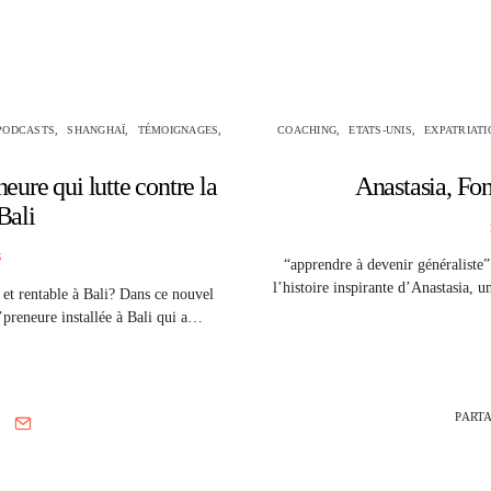
PODCASTS
SHANGHAÏ
TÉMOIGNAGES
COACHING
ETATS-UNIS
EXPATRIATI
eure qui lutte contre la
Anastasia, Fo
Bali
S
“apprendre à devenir généraliste”
l’histoire inspirante d’Anastasia, 
et rentable à Bali? Dans ce nouvel
’preneure installée à Bali qui a…
PART