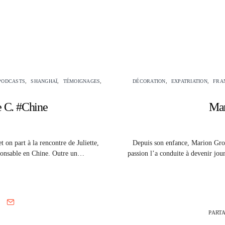
PODCASTS
SHANGHAÏ
TÉMOIGNAGES
DÉCORATION
EXPATRIATION
FRA
te C. #Chine
Mar
S
 on part à la rencontre de Juliette,
Depuis son enfance, Marion Gros
sponsable en Chine. Outre un…
passion l’a conduite à devenir jour
PART