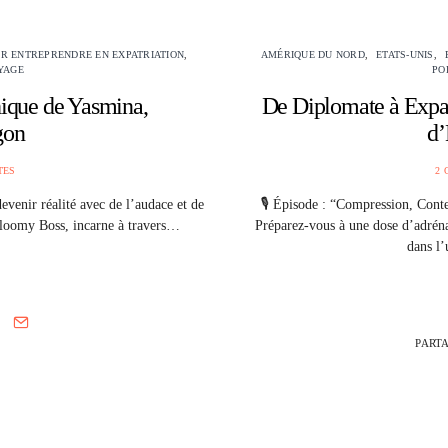
R ENTREPRENDRE EN EXPATRIATION
AMÉRIQUE DU NORD
ETATS-UNIS
YAGE
PO
ique de Yasmina,
De Diplomate à Expat
gon
d’
TES
2 
evenir réalité avec de l’audace et de
🎙️ Épisode : “Compression, Cont
Bloomy Boss, incarne à travers…
Préparez-vous à une dose d’adréna
dans l
PART