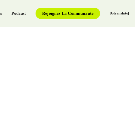
s
Podcast
Rejoignez La Communauté
[gtranslate]