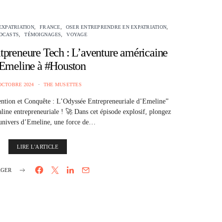
EXPATRIATION
FRANCE
OSER ENTREPRENDRE EN EXPATRIATION
DCASTS
TÉMOIGNAGES
VOYAGE
preneure Tech : L’aventure américaine
Emeline à #Houston
OCTOBRE 2024
THE MUSETTES
ention et Conquête : L’Odyssée Entrepreneuriale d’Emeline”
line entrepreneuriale ! 🚀 Dans cet épisode explosif, plongez
’univers d’Emeline, une force de…
LIRE L'ARTICLE
AGER