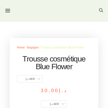
Home
/
Bagages
/ Trousse cosmétique Blue Flower
Trousse cosmétique
Blue Flower
د.إ AED
30,00
د.إ
د.إ AED