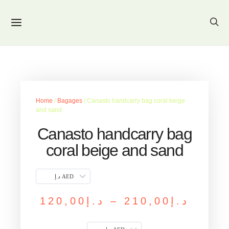
Home
/
Bagages
/ Canasto handcarry bag coral beige
and sand
Canasto handcarry bag
coral beige and sand
د.إ AED
120,00
د.إ
–
210,00
د.إ