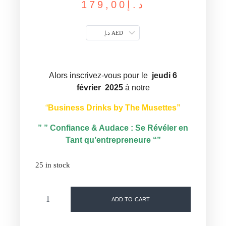
179,00
د.إ
د.إ AED
Alors inscrivez-vous pour le
jeudi 6
février 2025
à notre
“
Business Drinks by The Musettes”
” ” Confiance & Audace : Se Révéler en
Tant qu’entrepreneure “”
25 in stock
ADD TO CART