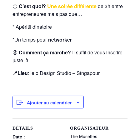
🤨
C’est quoi?
Une soirée différente
de 3h entre
entrepreneures mais pas que…
* Apéritif dinatoire
*Un temps pour
networker
🤨
Comment ça marche?
Il suffit de vous inscrire
juste là
📍Lieu
: Ielo Design Studio – Singapour
Ajouter au calendrier
DÉTAILS
ORGANISATEUR
The Musettes
Date :