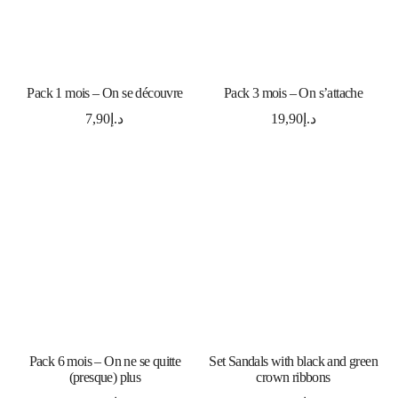
ADD TO CART
ADD TO CART
Pack 1 mois – On se découvre
Pack 3 mois – On s’attache
7,90
د.إ
19,90
د.إ
ADD TO CART
SELECT OPTIONS
Pack 6 mois – On ne se quitte
Set Sandals with black and green
(presque) plus
crown ribbons