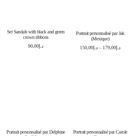
SELECT OPTIONS
Set Sandals with black and green
SELECT OPTIONS
Portrait personnalisé par Jak
crown ribbons
(Mexique)
90,00
د.إ
150,00
د.إ
–
179,00
د.إ
SELECT OPTIONS
SELECT OPTIONS
Portrait personnalisé par Delphine
Portrait personnalisé par Carole