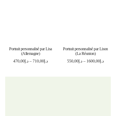
SELECT OPTIONS
SELECT OPTIONS
Portrait personnalisé par Lisa
Portrait personnalisé par Lison
(Allemagne)
(La Réunion)
470,00
د.إ
–
710,00
د.إ
550,00
د.إ
–
1600,00
د.إ