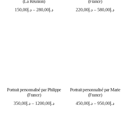
(La Réunion)
(France)
150,00
د.إ
–
280,00
د.إ
220,00
د.إ
–
580,00
د.إ
SELECT OPTIONS
SELECT OPTIONS
Portrait personnalisé par Philippe
Portrait personnalisé par Marie
(France)
(France)
350,00
د.إ
–
1200,00
د.إ
450,00
د.إ
–
950,00
د.إ