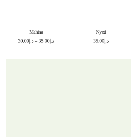
SELECT OPTIONS
SELECT OPTIONS
Mahina
Nyeti
30,00
د.إ
–
35,00
د.إ
35,00
د.إ