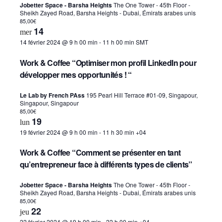
Jobetter Space - Barsha Heights
The One Tower - 45th Floor -
Sheikh Zayed Road, Barsha Heights - Dubai, Émirats arabes unis
85,00€
14
mer
14 février 2024 @ 9 h 00 min
-
11 h 00 min
SMT
Work & Coffee “Optimiser mon profil LinkedIn pour
développer mes opportunités ! “
Le Lab by French PAss
195 Pearl Hill Terrace #01-09, Singapour,
Singapour, Singapour
85,00€
19
lun
19 février 2024 @ 9 h 00 min
-
11 h 30 min
+04
Work & Coffee “Comment se présenter en tant
qu’entrepreneur face à différents types de clients”
Jobetter Space - Barsha Heights
The One Tower - 45th Floor -
Sheikh Zayed Road, Barsha Heights - Dubai, Émirats arabes unis
85,00€
22
jeu
22 février 2024 @ 19 h 00 min
-
22 h 00 min
+04