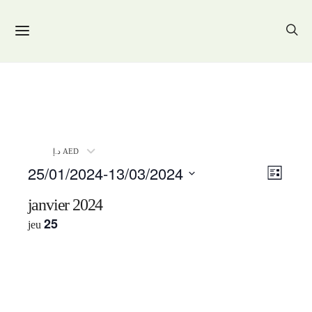
د.إ AED
25/01/2024
-
13/03/2024
Navig
Navig
Liste
de
SÉLECTIONNEZ
par
UNE
janvier 2024
vues
DATE.
consul
25
jeu
Évène