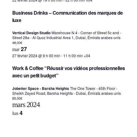
Business Drinks – Communication des marques de
luxe
Vertical Design Studio
Warehouse N.4 - Corner of Street 5c and -
Street 28a - Al Quoz Industrial Area 1, Dubai, Émirats arabes unis
48,00€
27
mar
27 février 2024 @ 9 h 00 min
-
11 h 00 min
+04
Work & Coffee “Réussir vos vidéos professionnelles
avec un petit budget”
Jobetter Space - Barsha Heights
The One Tower - 45th Floor -
Sheikh Zayed Road, Barsha Heights - Dubai, Émirats arabes unis
85,00€
mars 2024
4
lun