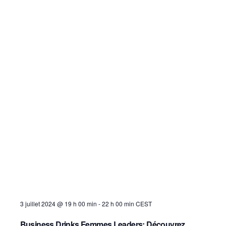
3 juillet 2024 @ 19 h 00 min
-
22 h 00 min
CEST
Business Drinks Femmes Leaders: Découvrez