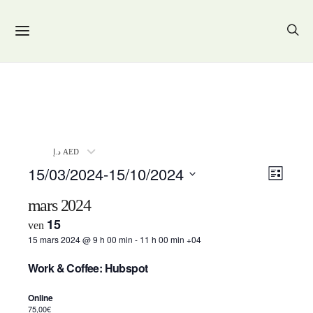
د.إ AED
15/03/2024
-
15/10/2024
Navig
Navig
Liste
de
SÉLECTIONNEZ
par
UNE
mars 2024
vues
DATE.
consul
15
ven
Évène
15 mars 2024 @ 9 h 00 min
-
11 h 00 min
+04
Work & Coffee: Hubspot
Online
75,00€