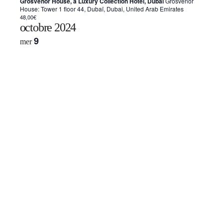
Grosvenor House, a Luxury Collection Hotel, Dubai
Grosvenor
House: Tower 1 floor 44, Dubaï, Dubai, United Arab Emirates
48,00€
octobre 2024
9
mer